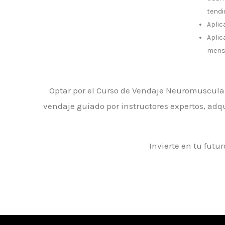
tendin
Aplic
Aplic
menst
Optar por el Curso de Vendaje Neuromuscular 
vendaje guiado por instructores expertos, adqu
Invierte en tu futu