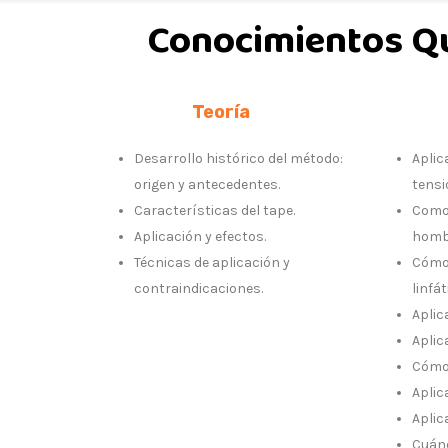
Conocimientos Q
Teoría
Desarrollo histórico del método:
Aplic
origen y antecedentes.
tensi
Características del tape.
Como 
Aplicación y efectos.
homb
Técnicas de aplicación y
Cómo 
contraindicaciones.
linfát
Aplic
Aplic
Cómo 
Aplic
Aplic
Cuánd