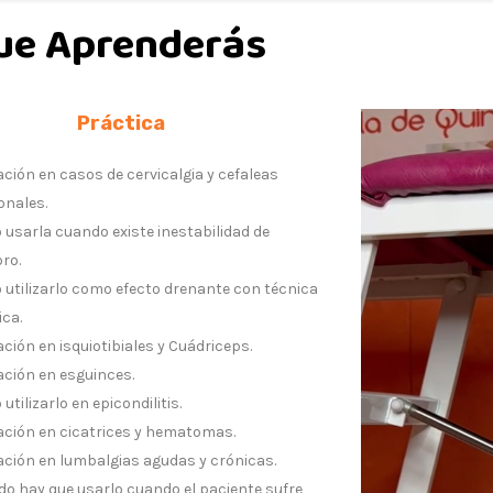
ue Aprenderás
Práctica
ación en casos de cervicalgia y cefaleas
onales.
usarla cuando existe inestabilidad de
ro.
utilizarlo como efecto drenante con técnica
ica.
ación en isquiotibiales y Cuádriceps.
ación en esguinces.
utilizarlo en epicondilitis.
ación en cicatrices y hematomas.
ación en lumbalgias agudas y crónicas.
o hay que usarlo cuando el paciente sufre