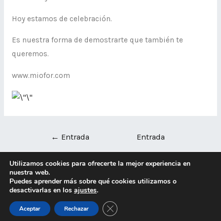
Hoy estamos de celebración.
Es nuestra forma de demostrarte que también te
queremos.
www.miofor.com
←
Entrada
Entrada
anterior
siguiente
→
Utilizamos cookies para ofrecerte la mejor experiencia en
nuestra web.
Puedes aprender más sobre qué cookies utilizamos o
Copyright © 2026 miofor | Powered by
Tema Astra para
desactivarlas en los
ajustes
.
WordPress
CERRAR EL BANNER DE C
Aceptar
Rechazar