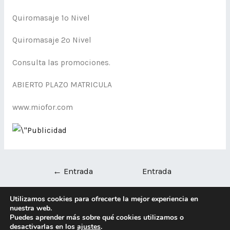
Quiromasaje 1º Nivel
Quiromasaje 2º Nivel
Consulta las promociones.
ABIERTO PLAZO MATRICULA
www.miofor.com
←
Entrada
Entrada
anterior
siguiente
→
Utilizamos cookies para ofrecerte la mejor experiencia en
nuestra web.
Puedes aprender más sobre qué cookies utilizamos o
Copyright © 2026 miofor | Powered by
Tema Astra para
desactivarlas en los
ajustes
.